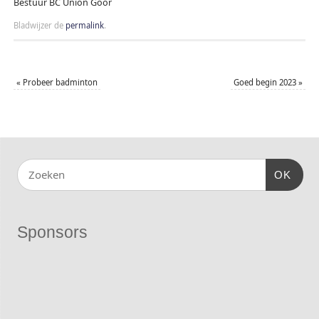
Bestuur BC Union Goor
Bladwijzer de
permalink
.
«
Probeer badminton
Goed begin 2023
»
OK
Sponsors