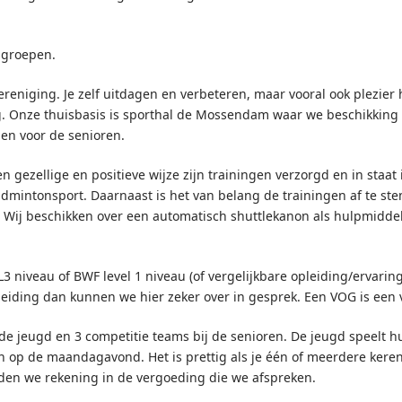
sgroepen.
reniging. Je zelf uitdagen en verbeteren, maar vooral ook plezier
ing. Onze thuisbasis is sporthal de Mossendam waar we beschikkin
en voor de senioren.
n gezellige en positieve wijze zijn trainingen verzorgd en in staat 
dmintonsport. Daarnaast is het van belang de trainingen af te s
. Wij beschikken over een automatisch shuttlekanon als hulpmiddel
3 niveau of BWF level 1 niveau (of vergelijkbare opleiding/ervaring
pleiding dan kunnen we hier zeker over in gesprek. Een VOG is een v
 de jeugd en 3 competitie teams bij de senioren. De jeugd speelt h
n op de maandagavond. Het is prettig als je één of meerdere kere
en we rekening in de vergoeding die we afspreken.