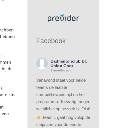
 hebben
g hebben
Facebook
is
Badmintonclub BC
temmen
Union Goor
 bij de
2 months ago
Vanavond staat voor beide
teams de laatste
).
ereiste.
competitiewedstrijd op het
programma. Toevallig mogen
un
we allebei op bezoek bij Olst!
n een
Team 1 gaat nog volop de
strijd aan voor de eerste