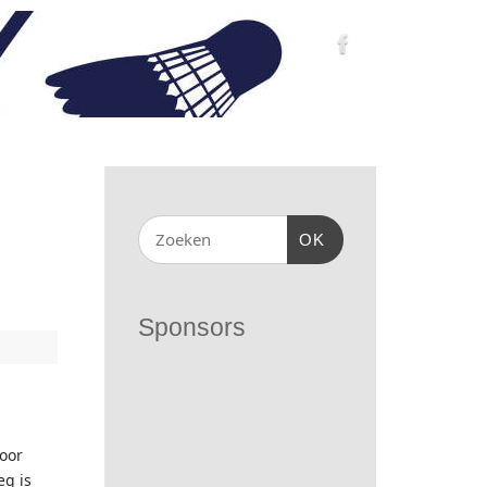
OK
Sponsors
voor
eg is