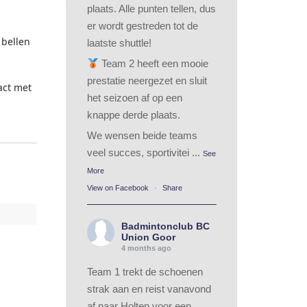
plaats. Alle punten tellen, dus
er wordt gestreden tot de
 bellen
laatste shuttle!
Team 2 heeft een mooie
prestatie neergezet en sluit
act met
het seizoen af op een
knappe derde plaats.
We wensen beide teams
veel succes, sportivitei
...
See
More
View on Facebook
·
Share
Badmintonclub BC
Union Goor
4 months ago
Team 1 trekt de schoenen
strak aan en reist vanavond
af naar Holten voor een