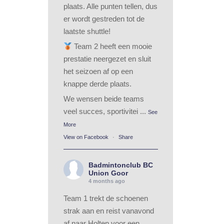
plaats. Alle punten tellen, dus
er wordt gestreden tot de
laatste shuttle!
Team 2 heeft een mooie
prestatie neergezet en sluit
het seizoen af op een
knappe derde plaats.
We wensen beide teams
veel succes, sportivitei
...
See
More
View on Facebook
·
Share
Badmintonclub BC
Union Goor
4 months ago
Team 1 trekt de schoenen
strak aan en reist vanavond
af naar Holten voor een