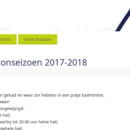
Foto’s
Grote Clubactie
tonseizoen 2017-2018
en gehad en weer zin hebben in een potje badminton.
weer!
 ongewijzigd:
e hal)
aarbij tot 20.00 uur halve hal)
(gehele hal)