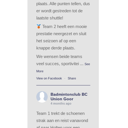
plaats. Alle punten tellen, dus
er wordt gestreden tot de
laatste shuttle!
Team 2 heeft een mooie
prestatie neergezet en sluit
het seizoen af op een
knappe derde plaats.
We wensen beide teams
veel succes, sportivitei
...
See
More
View on Facebook
·
Share
Badmintonclub BC
Union Goor
4 months ago
Team 1 trekt de schoenen
strak aan en reist vanavond
af naar Holten voor een