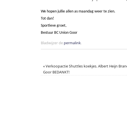
We hopen jullie allen as maandag weer te zien.
Tot dan!
Sportieve groet,
Bestuur BC Union Goor
Bladwijzer de
permalink
.
«
Verkoopactie Shuttles koekjes. Albert Heijn Bra
Goor BEDANKT!