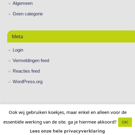
Algemeen
Geen categorie
Meta
Login
Vermeldingen feed
Reacties feed
WordPress.org
Ook wij gebruiken koekjes, maar enkel en alleen voor de
essentiële werking van de site. ga je hiermee akkoord?
OK!
BC Union Goor
| Aangedreven door
Mantra
&
WordPress.
Lees onze hele privacyverklaring