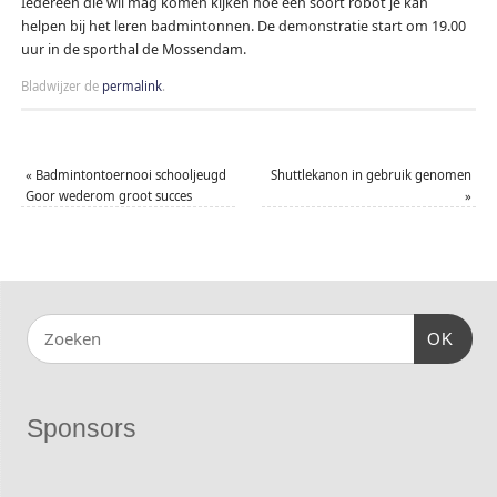
Iedereen die wil mag komen kijken hoe een soort robot je kan
helpen bij het leren badmintonnen. De demonstratie start om 19.00
uur in de sporthal de Mossendam.
Bladwijzer de
permalink
.
«
Badmintontoernooi schooljeugd
Shuttlekanon in gebruik genomen
Goor wederom groot succes
»
OK
Sponsors