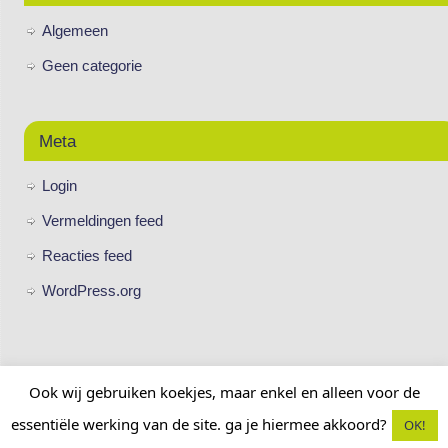
Algemeen
Geen categorie
Meta
Login
Vermeldingen feed
Reacties feed
WordPress.org
Ook wij gebruiken koekjes, maar enkel en alleen voor de
essentiële werking van de site. ga je hiermee akkoord?
OK!
BC Union Goor
| Aangedreven door
Mantra
&
WordPress.