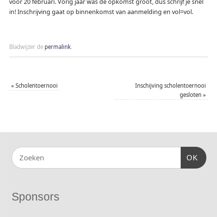
voor 20 februari. Vorig jaar was de opkomst groot, dus schrijf je snel
in! Inschrijving gaat op binnenkomst van aanmelding en vol=vol.
Bladwijzer de
permalink
.
«
Scholentoernooi
Inschijving scholentoernooi
gesloten
»
OK
Sponsors